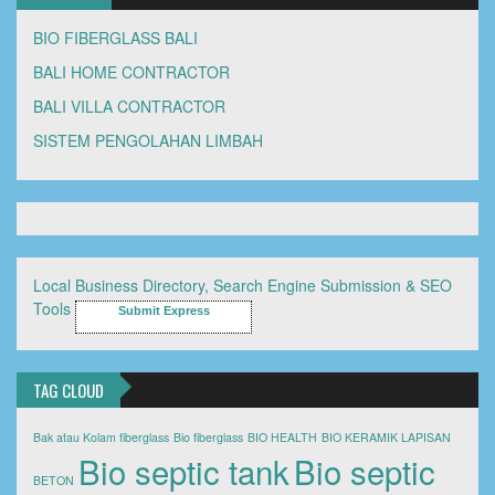
BIO FIBERGLASS BALI
BALI HOME CONTRACTOR
BALI VILLA CONTRACTOR
SISTEM PENGOLAHAN LIMBAH
Local Business Directory, Search Engine Submission & SEO
Tools
Submit Express
TAG CLOUD
Bak atau Kolam fiberglass
Bio fiberglass
BIO HEALTH
BIO KERAMIK LAPISAN
Bio septic tank
Bio septic
BETON