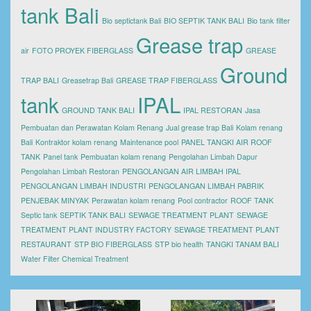
tank Bali
Bio septictank Bali
BIO SEPTIK TANK BALI
Bio tank
filter
Grease trap
air
FOTO PROYEK FIBERGLASS
GREASE
Ground
TRAP BALI
Greasetrap Bali
GREASE TRAP FIBERGLASS
tank
IPAL
GROUND TANK BALI
IPAL RESTORAN
Jasa
Pembuatan dan Perawatan Kolam Renang
Jual grease trap Bali
Kolam renang
Bali
Kontraktor kolam renang
Maintenance pool
PANEL TANGKI AIR ROOF
TANK
Panel tank
Pembuatan kolam renang
Pengolahan Limbah Dapur
Pengolahan Limbah Restoran
PENGOLANGAN AIR LIMBAH IPAL
PENGOLANGAN LIMBAH INDUSTRI
PENGOLANGAN LIMBAH PABRIK
PENJEBAK MINYAK
Perawatan kolam renang
Pool contractor
ROOF TANK
Septic tank
SEPTIK TANK BALI
SEWAGE TREATMENT PLANT
SEWAGE
TREATMENT PLANT INDUSTRY FACTORY
SEWAGE TREATMENT PLANT
RESTAURANT
STP BIO FIBERGLASS
STP bio health
TANGKI TANAM BALI
Water Filter Chemical Treatment