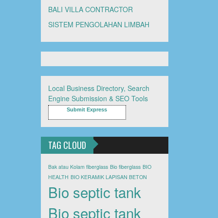
BALI VILLA CONTRACTOR
SISTEM PENGOLAHAN LIMBAH
Local Business Directory, Search
Engine Submission & SEO Tools
Submit Express
TAG CLOUD
Bak atau Kolam fiberglass
Bio fiberglass
BIO
HEALTH
BIO KERAMIK LAPISAN BETON
Bio septic tank
Bio septic tank