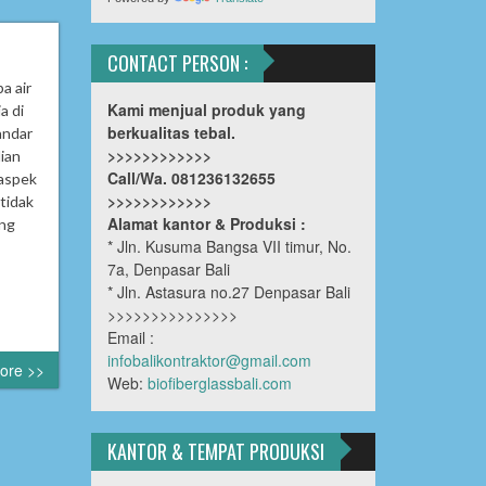
CONTACT PERSON :
a air
Kami menjual produk yang
a di
berkualitas tebal.
andar
>>>>>>>>>>>>
dian
Call/Wa. 081236132655
 aspek
>>>>>>>>>>>>
 tidak
Alamat kantor & Produksi :
ang
* Jln. Kusuma Bangsa VII timur, No.
7a, Denpasar Bali
* Jln. Astasura no.27 Denpasar Bali
>>>>>>>>>>>>>>>
Email :
infobalikontraktor@gmail.com
ore >>
Web:
biofiberglassbali.com
KANTOR & TEMPAT PRODUKSI