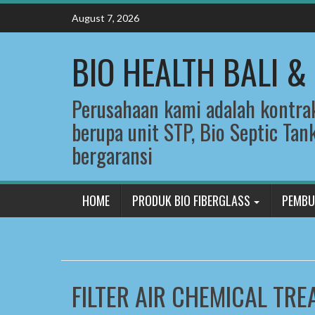
Skip
August 7, 2026
to
content
BIO HEALTH BALI &
Perusahaan kami adalah kontra
berupa unit STP, Bio Septic Tan
bergaransi
HOME
PRODUK BIO FIBERGLASS
PEMBU
FILTER AIR CHEMICAL TR