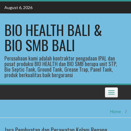
Skip
August 6, 2026
to
content
BIO HEALTH BALI &
BIO SMB BALI
Perusahaan kami adalah kontraktor pengadaan IPAL dan
pusat produksi BIO HEALTH dan BIO SMB berupa unit STP,
Bio Septic Tank, Ground Tank, Grease Trap, Panel Tank,
produk berkualitas baik bergaransi
Toggle
navigation
Home
/
Jasa Pembuatan dan Perawatan Kolam Renang