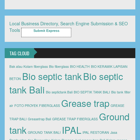
Local Business Directory, Search Engine Submission & SEO
Tools
Submit Express
TAG CLOUD
Bak atau Kolam fiberglass
Bio fiberglass
BIO HEALTH
BIO KERAMIK LAPISAN
Bio septic tank
Bio septic
BETON
tank Bali
Bio septictank Bali
BIO SEPTIK TANK BALI
Bio tank
filter
Grease trap
air
FOTO PROYEK FIBERGLASS
GREASE
Ground
TRAP BALI
Greasetrap Bali
GREASE TRAP FIBERGLASS
tank
IPAL
GROUND TANK BALI
IPAL RESTORAN
Jasa