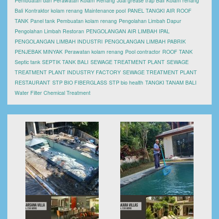
Pembuatan dan Perawatan Kolam Renang
Jual grease trap Bali
Kolam renang
Bali
Kontraktor kolam renang
Maintenance pool
PANEL TANGKI AIR ROOF
TANK
Panel tank
Pembuatan kolam renang
Pengolahan Limbah Dapur
Pengolahan Limbah Restoran
PENGOLANGAN AIR LIMBAH IPAL
PENGOLANGAN LIMBAH INDUSTRI
PENGOLANGAN LIMBAH PABRIK
PENJEBAK MINYAK
Perawatan kolam renang
Pool contractor
ROOF TANK
Septic tank
SEPTIK TANK BALI
SEWAGE TREATMENT PLANT
SEWAGE
TREATMENT PLANT INDUSTRY FACTORY
SEWAGE TREATMENT PLANT
RESTAURANT
STP BIO FIBERGLASS
STP bio health
TANGKI TANAM BALI
Water Filter Chemical Treatment