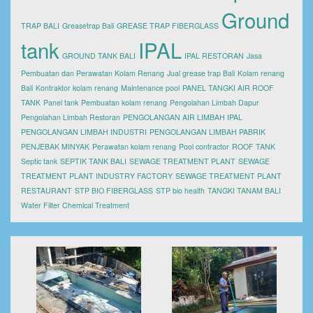
Ground
TRAP BALI
Greasetrap Bali
GREASE TRAP FIBERGLASS
tank
IPAL
GROUND TANK BALI
IPAL RESTORAN
Jasa
Pembuatan dan Perawatan Kolam Renang
Jual grease trap Bali
Kolam renang
Bali
Kontraktor kolam renang
Maintenance pool
PANEL TANGKI AIR ROOF
TANK
Panel tank
Pembuatan kolam renang
Pengolahan Limbah Dapur
Pengolahan Limbah Restoran
PENGOLANGAN AIR LIMBAH IPAL
PENGOLANGAN LIMBAH INDUSTRI
PENGOLANGAN LIMBAH PABRIK
PENJEBAK MINYAK
Perawatan kolam renang
Pool contractor
ROOF TANK
Septic tank
SEPTIK TANK BALI
SEWAGE TREATMENT PLANT
SEWAGE
TREATMENT PLANT INDUSTRY FACTORY
SEWAGE TREATMENT PLANT
RESTAURANT
STP BIO FIBERGLASS
STP bio health
TANGKI TANAM BALI
Water Filter Chemical Treatment