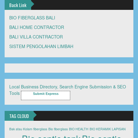
Back Link
BIO FIBERGLASS BALI
BALI HOME CONTRACTOR
BALI VILLA CONTRACTOR
SISTEM PENGOLAHAN LIMBAH
Local Business Directory, Search Engine Submission & SEO
Tools
Submit Express
TAG CLOUD
Bak atau Kolam fiberglass
Bio fiberglass
BIO HEALTH
BIO KERAMIK LAPISAN