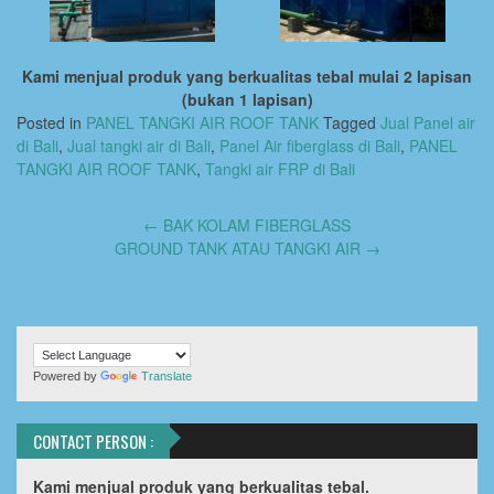
Kami menjual produk yang berkualitas tebal mulai 2 lapisan
(bukan 1 lapisan)
Posted in
PANEL TANGKI AIR ROOF TANK
Tagged
Jual Panel air
di Bali
,
Jual tangki air di Bali
,
Panel Air fiberglass di Bali
,
PANEL
TANGKI AIR ROOF TANK
,
Tangki air FRP di Bali
←
BAK KOLAM FIBERGLASS
Post
GROUND TANK ATAU TANGKI AIR
→
navigation
Powered by
Translate
CONTACT PERSON :
Kami menjual produk yang berkualitas tebal.