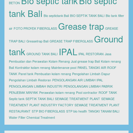
Bio septic tank
Bio septic
BETON
tank Bali
Bio septictank Bali
BIO SEPTIK TANK BALI
Bio tank
filter
Grease trap
air
FOTO PROYEK FIBERGLASS
GREASE
Ground
TRAP BALI
Greasetrap Bali
GREASE TRAP FIBERGLASS
tank
IPAL
GROUND TANK BALI
IPAL RESTORAN
Jasa
Pembuatan dan Perawatan Kolam Renang
Jual grease trap Bali
Kolam renang
Bali
Kontraktor kolam renang
Maintenance pool
PANEL TANGKI AIR ROOF
TANK
Panel tank
Pembuatan kolam renang
Pengolahan Limbah Dapur
Pengolahan Limbah Restoran
PENGOLANGAN AIR LIMBAH IPAL
PENGOLANGAN LIMBAH INDUSTRI
PENGOLANGAN LIMBAH PABRIK
PENJEBAK MINYAK
Perawatan kolam renang
Pool contractor
ROOF TANK
Septic tank
SEPTIK TANK BALI
SEWAGE TREATMENT PLANT
SEWAGE
TREATMENT PLANT INDUSTRY FACTORY
SEWAGE TREATMENT PLANT
RESTAURANT
STP BIO FIBERGLASS
STP bio health
TANGKI TANAM BALI
Water Filter Chemical Treatment