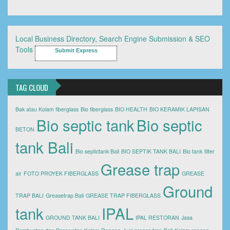
Local Business Directory, Search Engine Submission & SEO
Tools
Submit Express
TAG CLOUD
Bak atau Kolam fiberglass
Bio fiberglass
BIO HEALTH
BIO KERAMIK LAPISAN
Bio septic tank
Bio septic
BETON
tank Bali
Bio septictank Bali
BIO SEPTIK TANK BALI
Bio tank
filter
Grease trap
air
FOTO PROYEK FIBERGLASS
GREASE
Ground
TRAP BALI
Greasetrap Bali
GREASE TRAP FIBERGLASS
tank
IPAL
GROUND TANK BALI
IPAL RESTORAN
Jasa