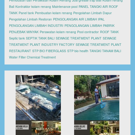
Pembuatan dan Perawatan Kolam Renang
Jual grease trap Bali
Kolam renang
Bali
Kontraktor kolam renang
Maintenance pool
PANEL TANGKI AIR ROOF
TANK
Panel tank
Pembuatan kolam renang
Pengolahan Limbah Dapur
Pengolahan Limbah Restoran
PENGOLANGAN AIR LIMBAH IPAL
PENGOLANGAN LIMBAH INDUSTRI
PENGOLANGAN LIMBAH PABRIK
PENJEBAK MINYAK
Perawatan kolam renang
Pool contractor
ROOF TANK
Septic tank
SEPTIK TANK BALI
SEWAGE TREATMENT PLANT
SEWAGE
TREATMENT PLANT INDUSTRY FACTORY
SEWAGE TREATMENT PLANT
RESTAURANT
STP BIO FIBERGLASS
STP bio health
TANGKI TANAM BALI
Water Filter Chemical Treatment